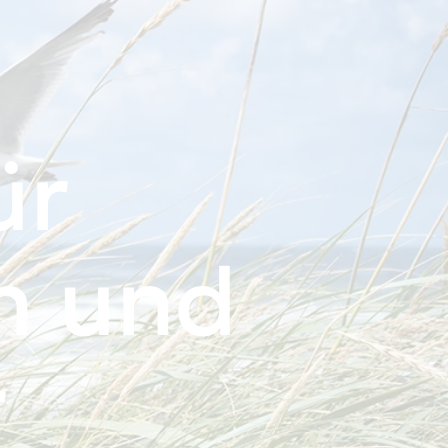
ür
n und
r