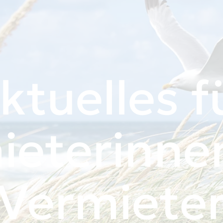
ktuelles f
ieterinne
Vermiete