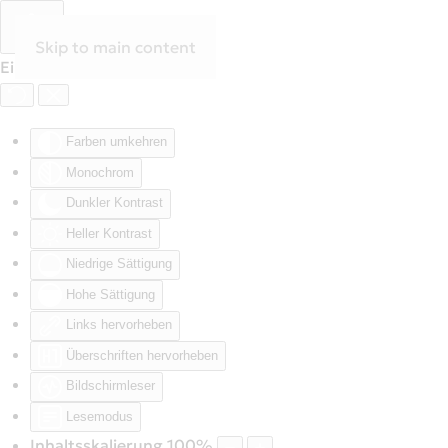
Skip to main content
Eingabehilfen öffnen
Farben umkehren
Monochrom
Dunkler Kontrast
Heller Kontrast
Niedrige Sättigung
Hohe Sättigung
Links hervorheben
Überschriften hervorheben
Bildschirmleser
Lesemodus
Inhaltsskalierung
100
%