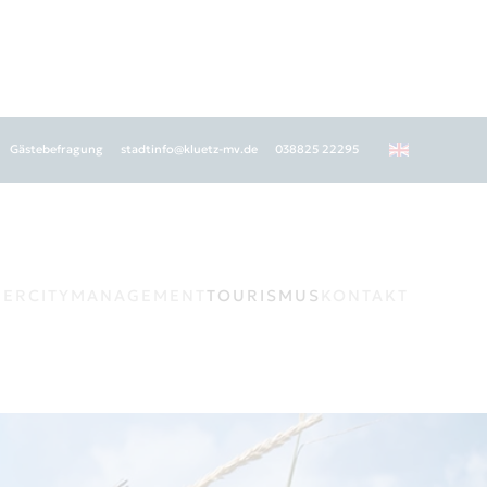
Gästebefragung
stadtinfo@kluetz-mv.de
038825 22295
GER
CITYMANAGEMENT
TOURISMUS
KONTAKT