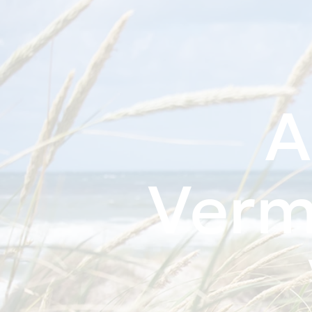
A
Verm