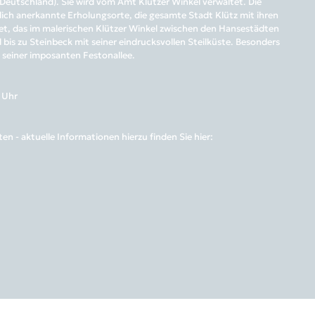
eutschland). Sie wird vom Amt Klützer Winkel verwaltet. Die
ich anerkannte Erholungsorte, die gesamte Stadt Klütz mit ihren
biet, das im malerischen Klützer Winkel zwischen den Hansestädten
is zu Steinbeck mit seiner eindrucksvollen Steilküste. Besonders
t seiner imposanten Festonallee.
6 Uhr
 - aktuelle Informationen hierzu finden Sie hier: