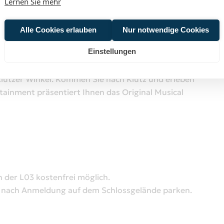
Lernen Sie mehr
Alle Cookies erlauben
Nur notwendige Cookies
Einstellungen
d voller Magie, Musik und Kulinarik
Klützer Winkel. Kommen Sie nach Klütz und erleben
tainment präsentiert Ihnen das Original Musical
n der L03 kostenfrei möglich.
 nach Anmeldung auf dem Schlossgelände parken.