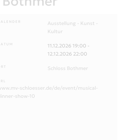
s Bothmer
KALENDER
Ausstellung - Kunst -
Kultur
DATUM
11.12.2026
19:00
-
12.12.2026
22:00
ORT
Schloss Bothmer
URL
www.mv-schloesser.de/de/event/musical-
dinner-show-10