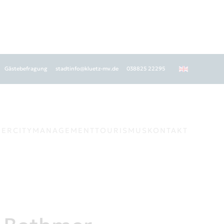
Gästebefragung
stadtinfo@kluetz-mv.de
038825 22295
GER
CITYMANAGEMENT
TOURISMUS
KONTAKT