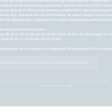
ne Stadt im Landkreis Nordwestmecklenburg in Mecklenburg-Vorpommern (D
nd die Ortsteile Wohlenberg und Oberhof sind seit dem 04.07.2022 staatl
 ist seit dem 16.12.2022 als Tourismusort prädikatisiert. Das Gemeindege
smar liegt, erstreckt sich von Wohlenberg mit seinem langen Sandstrand b
lütz für das nach alten Originalplänen sanierte Barockschloss Bothmer mi
en der Stadtinformation Klütz:
er: Di, Mi, Fr 10–17 Uhr, Do 10–18 Uhr, Sa 10–16 Uhr, So (+Feiertage) 12–1
April: Di, Mi, Fr 10–16 Uhr, Do 10–18 Uhr
ingt gelten im Juli, August und September 2026 geänderte Öffnungszeiten
RMATIONEN ZU DEN AKTUELLEN ÖFFNUNGSZEITEN
©
2026
STADTINFORMATION KLÜTZ - ALL RIGHTS RESERVED.
AGENTUR KARL & KARL