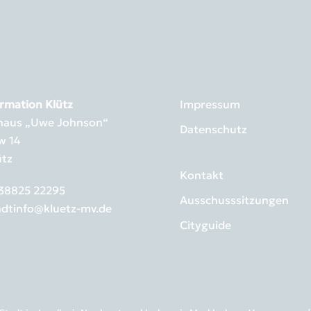
rmation Klütz
Impressum
rhaus „Uwe Johnson“
Datenschutz
w 14
ütz
Kontakt
38825 22295
Ausschusssitzungen
adtinfo@kluetz-mv.de
Cityguide