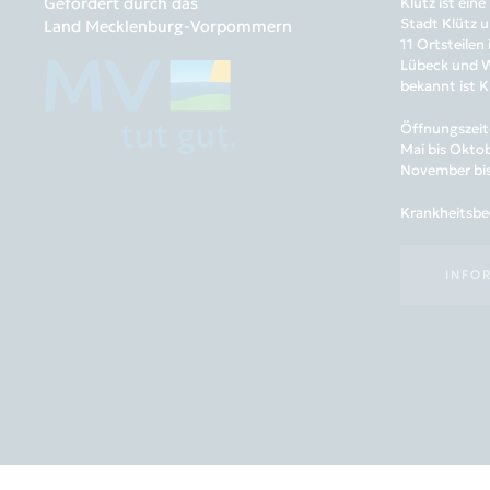
Gefördert durch das
Klütz ist ei
Stadt Klütz u
Land Mecklenburg-Vorpommern
11 Ortsteilen
Lübeck und Wi
bekannt ist K
Öffnungszeit
Mai bis Oktob
November bis 
Krankheitsbed
INFO