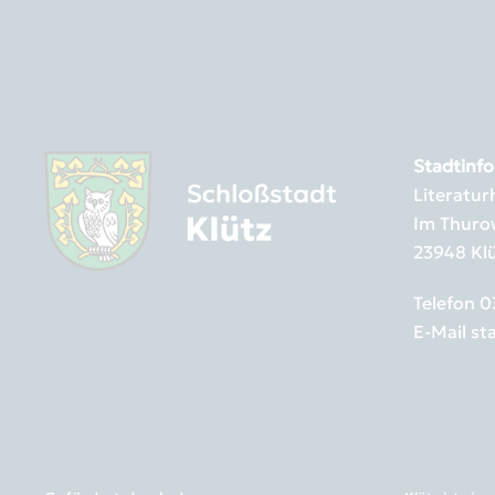
Stadtinfo
Literatu
Im Thuro
23948 Kl
Telefon
0
E-Mail
st