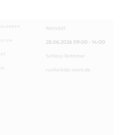
KALENDER
Aktivität
DATUM
28.06.2026
09:00
-
14:00
ORT
Schloss Bothmer
URL
runforkids-nwm.de