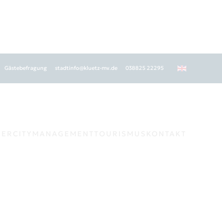
Gästebefragung
stadtinfo@kluetz-mv.de
038825 22295
GER
CITYMANAGEMENT
TOURISMUS
KONTAKT