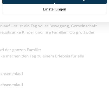
n Klütz - "Vom Schloss Bothmer zum Gutshaus
Einstellungen
enlauf – er ist ein Tag voller Bewegung, Gemeinschaft
krebskranke Kinder und ihre Familien. Ob groß oder
i der ganzen Familie:
e machen den Tag zu einem Erlebnis für alle
wachsenenlauf
wachsenenlauf