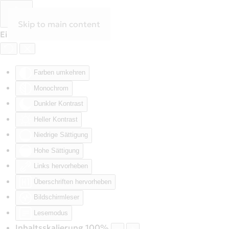
Skip to main content
Eingabehilfen öffnen
Farben umkehren
Monochrom
Dunkler Kontrast
Heller Kontrast
Niedrige Sättigung
Hohe Sättigung
Links hervorheben
Überschriften hervorheben
Bildschirmleser
Lesemodus
Inhaltsskalierung
100
%