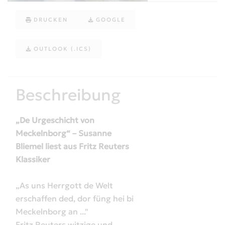
DRUCKEN
GOOGLE
OUTLOOK (.ICS)
Beschreibung
„De Urgeschicht von
Meckelnborg“ – Susanne
Bliemel liest aus Fritz Reuters
Klassiker
„As uns Herrgott de Welt
erschaffen ded, dor füng hei bi
Meckelnborg an ..."
Fritz Reuters witzige und