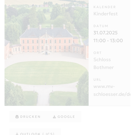
KALENDER
Kinderfest
DATUM
31.07.2025
11:00
-
13:00
ORT
Schloss
Bothmer
URL
www.mv-
schloesser.de/de/
DRUCKEN
GOOGLE
OUTLOOK (.ICS)