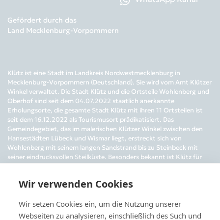
Gefördert durch das
Land Mecklenburg-Vorpommern
Klütz ist eine Stadt im Landkreis Nordwestmecklenburg in
Mecklenburg-Vorpommern (Deutschland). Sie wird vom Amt Klützer
Winkel verwaltet. Die Stadt Klütz und die Ortsteile Wohlenberg und
Oberhof sind seit dem 04.07.2022 staatlich anerkannte
Erholungsorte, die gesamte Stadt Klütz mit ihren 11 Ortsteilen ist
seit dem 16.12.2022 als Tourismusort prädikatisiert. Das
Gemeindegebiet, das im malerischen Klützer Winkel zwischen den
Hansestädten Lübeck und Wismar liegt, erstreckt sich von
Wohlenberg mit seinem langen Sandstrand bis zu Steinbeck mit
seiner eindrucksvollen Steilküste. Besonders bekannt ist Klütz für
das nach alten Originalplänen sanierte Barockschloss Bothmer mit
seiner imposanten Festonallee.
Wir verwenden Cookies
Öffnungszeiten der Stadtinformation Klütz:
Wir setzen Cookies ein, um die Nutzung unserer
Mai bis Oktober: Di, Mi, Fr 10–17 Uhr, Do 10–18 Uhr, Sa 10–16 Uhr, So
(+Feiertage) 12–16 Uhr
Webseiten zu analysieren, einschließlich des Such und