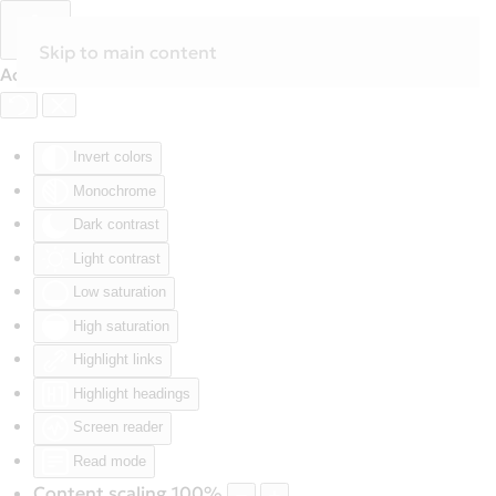
Skip to main content
Accessibility Tools
Invert colors
Monochrome
Dark contrast
Light contrast
Low saturation
High saturation
Highlight links
Highlight headings
Screen reader
Read mode
Content scaling
100
%