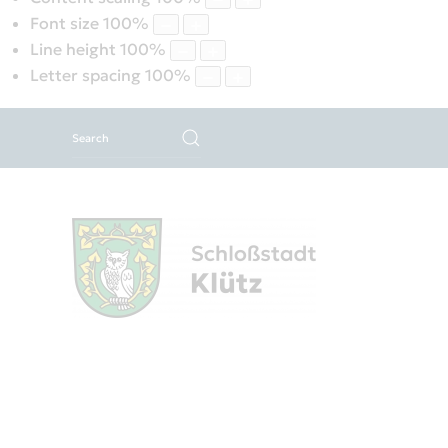
Font size
100
%
Line height
100
%
Letter spacing
100
%