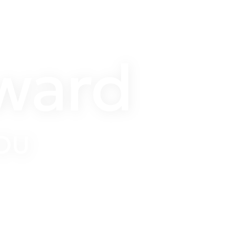
rward
OU