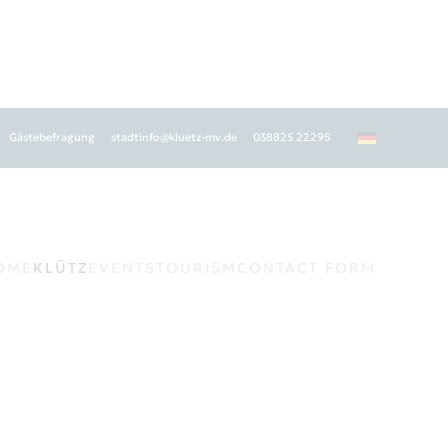
Gästebefragung
stadtinfo@kluetz-mv.de
038825 22295
OME
KLÜTZ
EVENTS
TOURISM
CONTACT FORM