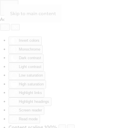
Skip to main content
Accessibility Tools
Invert colors
Monochrome
Dark contrast
Light contrast
Low saturation
High saturation
Highlight links
Highlight headings
Screen reader
Read mode
Content scaling
100
%