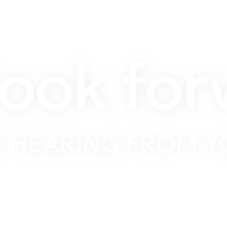
ook fo
O HEARING FROM Y