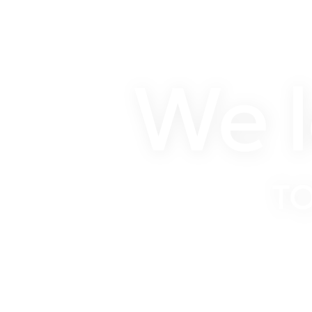
We l
T