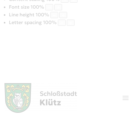
Font size
100
%
Line height
100
%
Letter spacing
100
%