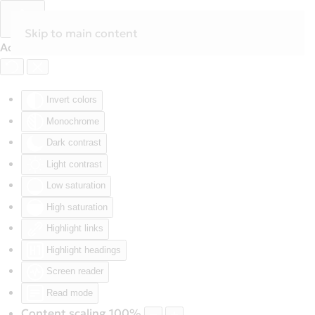
Skip to main content
Accessibility Tools
Invert colors
Monochrome
Dark contrast
Light contrast
Low saturation
High saturation
Highlight links
Highlight headings
Screen reader
Read mode
Content scaling
100
%