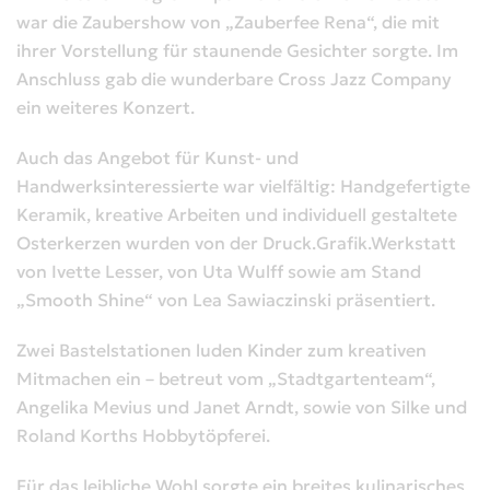
war die Zaubershow von „Zauberfee Rena“, die mit
ihrer Vorstellung für staunende Gesichter sorgte. Im
Anschluss gab die wunderbare Cross Jazz Company
ein weiteres Konzert.
Auch das Angebot für Kunst- und
Handwerksinteressierte war vielfältig: Handgefertigte
Keramik, kreative Arbeiten und individuell gestaltete
Osterkerzen wurden von der Druck.Grafik.Werkstatt
von Ivette Lesser, von Uta Wulff sowie am Stand
„Smooth Shine“ von Lea Sawiaczinski präsentiert.
Zwei Bastelstationen luden Kinder zum kreativen
Mitmachen ein – betreut vom „Stadtgartenteam“,
Angelika Mevius und Janet Arndt, sowie von Silke und
Roland Korths Hobbytöpferei.
Für das leibliche Wohl sorgte ein breites kulinarisches