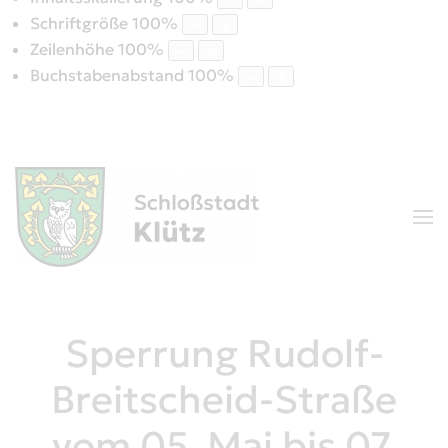
Schriftgröße
100
%
Zeilenhöhe
100
%
Buchstabenabstand
100
%
Sperrung Rudolf-
Breitscheid-Straße
vom 05. Mai bis 07.