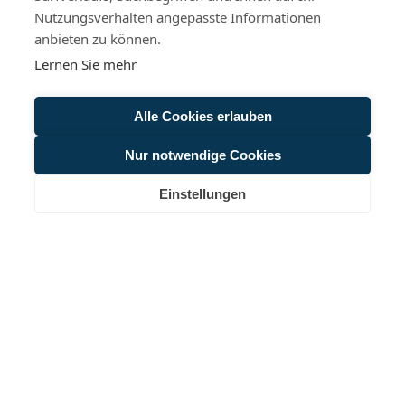
Erholungsorte, die gesamte Stadt Klütz mit ihren 11 Ortsteilen ist
Nutzungsverhalten angepasste Informationen
seit dem 16.12.2022 als Tourismusort prädikatisiert. Das
Gemeindegebiet, das im malerischen Klützer Winkel zwischen den
anbieten zu können.
Hansestädten Lübeck und Wismar liegt, erstreckt sich von
Lernen Sie mehr
Wohlenberg mit seinem langen Sandstrand bis zu Steinbeck mit
seiner eindrucksvollen Steilküste. Besonders bekannt ist Klütz für
das nach alten Originalplänen sanierte Barockschloss Bothmer mit
Alle Cookies erlauben
seiner imposanten Festonallee.
Nur notwendige Cookies
Öffnungszeiten der Stadtinformation Klütz:
Mai bis Oktober: Di, Mi, Fr 10–17 Uhr, Do 10–18 Uhr, Sa 10–16 Uhr, So
(+Feiertage) 12–16 Uhr
Einstellungen
November bis April: Di, Mi, Fr 10–16 Uhr, Do 10–18 Uhr
Krankheitsbedingt gelten im Juli, August und September 2026
geänderte Öffnungszeiten - aktuelle Informationen hierzu finden Sie
hier:
INFORMATIONEN ZU DEN AKTUELLEN
ÖFFNUNGSZEITEN